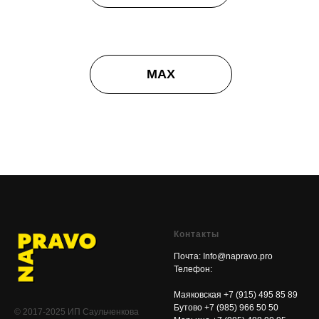
MAX
Контакты
Почта: Info@napravo.pro
Телефон:
Маяковская
+7 (915) 495 85 89
Бутово +7 (985) 966 50 50
© 2017-2025 ИП Саульченкова