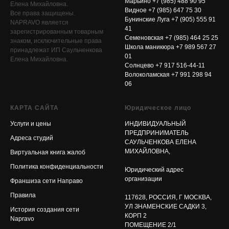
Марьино +7 (985) 488 90 95
Елена Михайловна.
Видное +7 (985) 647 75 30
Все права защищены.
Бунинские Луга +7 (905) 555 91
NAPRAVO является
41
зарегистрированным товарным
Семеновская +7 (985) 464 25 25
знаком, исключительные права
Школа маникюра
+7 989 567 27
принадлежат ИП Саульченкова
01
Елена Михайловна.
Солнцево
+7 917 516-44-11
Волоколамская
+7 991 298 94
06
КАРТА САЙТА
Юридическое лицо
Услуги и цены
ИНДИВИДУАЛЬНЫЙ
ПРЕДПРИНИМАТЕЛЬ
Адреса студий
САУЛЬЧЕНКОВА ЕЛЕНА
МИХАЙЛОВНА,
Виртуальная книга жалоб
Политика конфиденциальности
Юридический адрес
организации
Франшиза сети Направо
Правила
117628, РОССИЯ, Г МОСКВА,
УЛ ЗНАМЕНСКИЕ САДКИ 3,
История создания сети
КОРП 2
Napravo
ПОМЕЩЕНИЕ 2/1