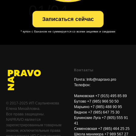
01/04
Записаться сейчас
* купон с бананом не суммируется со всеми акциями и скидками
Контакты
Почта: Info@napravo.pro
Телефон:
Маяковская
+7 (915) 495 85 89
Бутово +7 (985) 966 50 50
© 2017-2025 ИП Саульченкова
Марьино +7 (985) 488 90 95
Елена Михайловна.
Видное +7 (985) 647 75 30
Все права защищены.
Бунинские Луга +7 (905) 555 91
NAPRAVO является
41
зарегистрированным товарным
Семеновская +7 (985) 464 25 25
знаком, исключительные права
Школа маникюра
+7 989 567 27