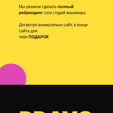
Мы решили сделать
полный
ребрендинг
сети студий маникюра.
Досмотри внимательно сайт, в конце
сайта для
тебя
ПОДАРОК